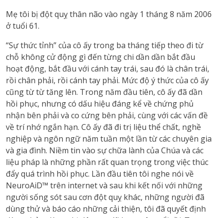
Mẹ tôi bị đột quỵ thân não vào ngày 1 tháng 8 năm 2006
ở tuổi 61.
“Sự thức tỉnh” của cô ấy trong ba tháng tiếp theo đi từ
chỗ không cử động gì đến từng chi dần dần bắt đầu
hoạt động, bắt đầu với cánh tay trái, sau đó là chân trái,
rồi chân phải, rồi cánh tay phải.
Mức độ ý thức của cô ấy
cũng từ từ tăng lên.
Trong năm đầu tiên, cô ấy đã dần
hồi phục, nhưng có dấu hiệu đáng kể về chứng phủ
nhận bên phải và co cứng bên phải, cùng với các vấn đề
về trí nhớ ngắn hạn.
Cô ấy đã đi trị liệu thể chất, nghề
nghiệp và ngôn ngữ năm tuần một lần từ các chuyên gia
và gia đình.
Niềm tin vào sự chữa lành của Chúa và các
liệu pháp là những phần rất quan trọng trong việc thúc
đẩy quá trình hồi phục. Lần đầu tiên tôi nghe nói về
NeuroAiD™ trên internet và sau khi kết nối với những
người sống sót sau cơn đột quỵ khác, những người đã
dùng thử và báo cáo những cải thiện, tôi đã quyết định