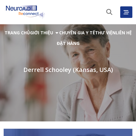
TRANG CHỦ
GIỚI THIỆU
CHUYÊN GIA Y TẾ
THƯ VIỆN
LIÊN HỆ
ĐẶT HÀNG
Derrell Schooley (Kansas, USA)
Tiếng Việt