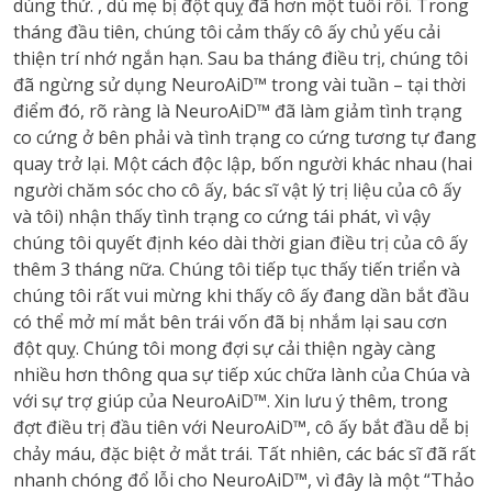
dùng thử. , dù mẹ bị đột quỵ đã hơn một tuổi rồi.
Trong
tháng đầu tiên, chúng tôi cảm thấy cô ấy chủ yếu cải
thiện trí nhớ ngắn hạn.
Sau ba tháng điều trị, chúng tôi
đã ngừng sử dụng NeuroAiD™ trong vài tuần – tại thời
điểm đó, rõ ràng là NeuroAiD™ đã làm giảm tình trạng
co cứng ở bên phải và tình trạng co cứng tương tự đang
quay trở lại.
Một cách độc lập, bốn người khác nhau (hai
người chăm sóc cho cô ấy, bác sĩ vật lý trị liệu của cô ấy
và tôi) nhận thấy tình trạng co cứng tái phát, vì vậy
chúng tôi quyết định kéo dài thời gian điều trị của cô ấy
thêm 3 tháng nữa.
Chúng tôi tiếp tục thấy tiến triển và
chúng tôi rất vui mừng khi thấy cô ấy đang dần bắt đầu
có thể mở mí mắt bên trái vốn đã bị nhắm lại sau cơn
đột quỵ.
Chúng tôi mong đợi sự cải thiện ngày càng
nhiều hơn thông qua sự tiếp xúc chữa lành của Chúa và
với sự trợ giúp của NeuroAiD™.
Xin lưu ý thêm, trong
đợt điều trị đầu tiên với NeuroAiD™, cô ấy bắt đầu dễ bị
chảy máu,
đặc biệt ở mắt trái.
Tất nhiên, các bác sĩ đã rất
nhanh chóng đổ lỗi cho NeuroAiD™, vì đây là một “Thảo