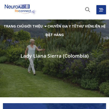
TRANG CHỦ
GIỚI THIỆU
CHUYÊN GIA Y TẾ
THƯ VIỆN
LIÊN HỆ
ĐẶT HÀNG
Lady Liana Sierra (Colombia)
Tiếng Việt