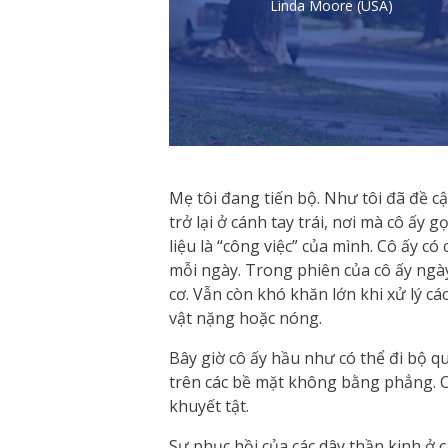
Linda Moore (USA)
Mẹ tôi đang tiến bộ. Như tôi đã đề c
trở lại ở cánh tay trái, nơi mà cô ấy g
liệu là “công việc” của mình. Cô ấy có 
mỗi ngày. Trong phiên của cô ấy ngà
cơ. Vẫn còn khó khăn lớn khi xử lý 
vật nặng hoặc nóng.
Bây giờ cô ấy hầu như có thể đi bộ q
trên các bề mặt không bằng phẳng. C
khuyết tật.
Sự phục hồi của các dây thần kinh ở c