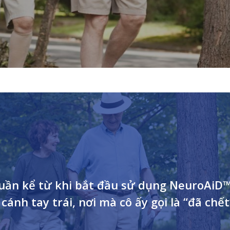
tuần kể từ khi bắt đầu sử dụng NeuroAiD™
 cánh tay trái, nơi mà cô ấy gọi là “đã chết