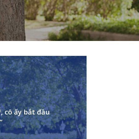
Tiếng Việt
, cô ấy bắt đầu
”