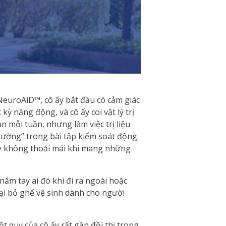
 NeuroAiD™, cô ấy bắt đầu có cảm giác
 kỳ năng động, và cô ấy coi vật lý trị
lần mỗi tuần, nhưng làm việc trị liệu
hường” trong bài tập kiểm soát động
 ấy không thoải mái khi mang những
ắm tay ai đó khi đi ra ngoài hoặc
ại bỏ ghế vệ sinh dành cho người
ột quỵ của cô ấy rất gần đồi thị trong