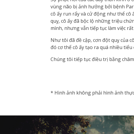
vùng não bị ảnh hưởng bởi bệnh Park
cô ấy run rẩy và cử động như thể cô ấ
quỵ, cô ấy đã bộc lộ những triệu chứn
mình, nhưng vẫn tiếp tục làm việc rất
Như tôi đã đề cập, cơn đột quỵ của cô
đó cơ thể cô ấy tạo ra quá nhiều tiểu
Chúng tôi tiếp tục điều trị bằng châm
vnd77
* Hình ảnh không phải hình ảnh thực