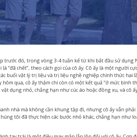
ập trước đó, trong vòng 3-4 tuần kể từ khi bắt đầu sử dụng
ọi là “đã chết”, theo cách gọi của cô ấy. Cô ấy là một người cực
các buổi vật lý trị liệu và trị liệu nghề nghiệp chính thức hai 
y hôm qua, cô ấy thậm chí còn có một kết quả “ở mức bình t
các vật dụng nhỏ, chẳng hạn như cúc áo hoặc đồng xu, và cô
uanh nhà mà không cần khung tập đi, nhưng cô ấy vẫn phải n
húng tôi đã thực hiện các bước nhỏ khác, chẳng hạn như lo
ánh tay trái là một điều may mắn lẫn lộn đối với cô ấy. Cơn đ