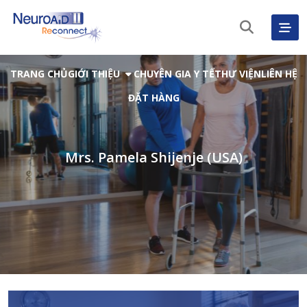
TRANG CHỦ
GIỚI THIỆU
CHUYÊN GIA Y TẾ
THƯ VIỆN
LIÊN HỆ
ĐẶT HÀNG
Mrs. Pamela Shijenje (USA)
Tiếng Việt