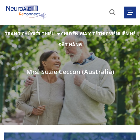
TRANG CHỦ
GIỚI THIỆU
CHUYÊN GIA Y TẾ
THƯ VIỆN
LIÊN HỆ
ĐẶT HÀNG
Mrs. Suzie Ceccon (Australia)
Tiếng Việt