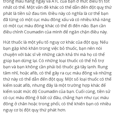
trong máu hàng ngày và A1C của bạn ở mức điều trị tốt
nhất có thể. Một vấn đề khác có thể dẫn đến đột quỵ thứ
phát là tiền sử đau tim. Điều này có nghĩa là cơ thể bạn
đã từng có một cục máu đông xấu và có nhiều khả năng
có một cục máu đông khác có thể đi đến não. Bạn cần
điều chỉnh Coumadin của mình để ngăn chặn điều này.
Hút thuốc là một yếu tố nguy cơ khác của đột quỵ. Nếu
bạn gặp khó khăn trong việc bỏ thuốc, bạn nên nói
chuyện với bác sĩ về những cách khả thi mà họ có thể
giúp bạn dừng lại. Có những loại thuốc có thể hỗ trợ
bạn và bạn không cần phải bỏ thuốc gà tây lạnh. Rung
tâm nhĩ, hoặc afib, có thể gây ra cục máu đông và những
thứ này có thể dẫn đến đột quỵ. Một số loại thuốc có thể
kiểm soát afib, nhưng đây là một trường hợp khác để
kiểm soát mức độ Coumadin của bạn. Cuối cùng, tiền sử
có cục máu đông ở bất cứ đâu, chẳng hạn như cục máu
đông ở chân hoặc trong phổi, có thể khiến bạn có nhiều
nguy cơ bị đột quỵ thứ phát hơn.