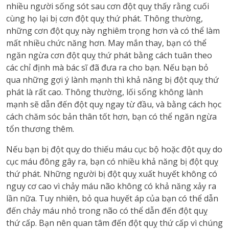
nhiều người sống sót sau cơn đột quỵ thấy rằng cuối
cùng họ lại bị cơn đột quỵ thứ phát.
Thông thường,
những cơn đột quỵ này nghiêm trọng hơn và có thể làm
mất nhiều chức năng hơn.
May mắn thay, bạn có thể
ngăn ngừa cơn đột quỵ thứ phát bằng cách tuân theo
các chỉ định mà bác sĩ đã đưa ra cho bạn.
Nếu bạn bỏ
qua những gợi ý lành mạnh thì khả năng bị đột quỵ thứ
phát là rất cao.
Thông thường, lối sống không lành
mạnh sẽ dẫn đến đột quỵ ngay từ đầu, và bằng cách học
cách chăm sóc bản thân tốt hơn, bạn có thể ngăn ngừa
tổn thương thêm.
Nếu bạn bị đột quỵ do thiếu máu cục bộ hoặc đột quỵ do
cục máu đông gây ra, bạn có nhiều khả năng bị đột quỵ
thứ phát.
Những người bị đột quỵ xuất huyết không có
nguy cơ cao vì chảy máu não không có khả năng xảy ra
lần nữa.
Tuy nhiên, bỏ qua huyết áp của bạn có thể dẫn
đến chảy máu nhỏ trong não có thể dẫn đến đột quỵ
thứ cấp.
Bạn nên quan tâm đến đột quỵ thứ cấp vì chúng