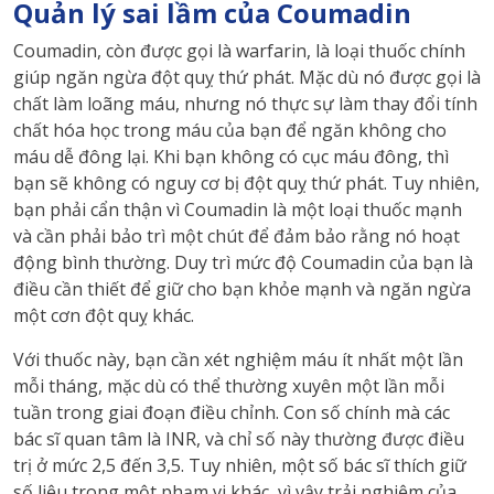
Quản lý sai lầm của Coumadin
Coumadin, còn được gọi là warfarin, là loại thuốc chính
giúp ngăn ngừa đột quỵ thứ phát. Mặc dù nó được gọi là
chất làm loãng máu, nhưng nó thực sự làm thay đổi tính
chất hóa học trong máu của bạn để ngăn không cho
máu dễ đông lại. Khi bạn không có cục máu đông, thì
bạn sẽ không có nguy cơ bị đột quỵ thứ phát. Tuy nhiên,
bạn phải cẩn thận vì Coumadin là một loại thuốc mạnh
và cần phải bảo trì một chút để đảm bảo rằng nó hoạt
động bình thường. Duy trì mức độ Coumadin của bạn là
điều cần thiết để giữ cho bạn khỏe mạnh và ngăn ngừa
một cơn đột quỵ khác.
Với thuốc này, bạn cần xét nghiệm máu ít nhất một lần
mỗi tháng, mặc dù có thể thường xuyên một lần mỗi
tuần trong giai đoạn điều chỉnh. Con số chính mà các
bác sĩ quan tâm là INR, và chỉ số này thường được điều
trị ở mức 2,5 đến 3,5. Tuy nhiên, một số bác sĩ thích giữ
số liệu trong một phạm vi khác, vì vậy trải nghiệm của