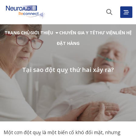
TRANG CHỦ
GIỚI THIỆU
CHUYÊN GIA Y TẾ
THƯ VIỆN
LIÊN HỆ
ĐẶT HÀNG
Tại sao đột quỵ thứ hai xảy ra?
Tiếng Việt
Một cơn đột quỵ là một biến cố khó đối mặt, nhưng