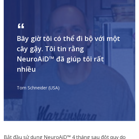
Bây giờ tôi có thể đi bộ với một
cây gậy. Tôi tin rằng
NeuroAiD™ đã giúp tôi rất
nhiều
Tom Schneider (USA)
Bắt đầu sử dụng NeuroAiD™ 4 tháng sau đột quỵ do