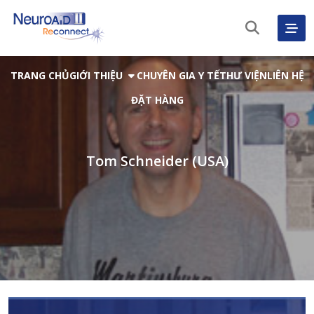
TRANG CHỦ
GIỚI THIỆU
CHUYÊN GIA Y TẾ
THƯ VIỆN
LIÊN HỆ
ĐẶT HÀNG
Tom Schneider (USA)
Tiếng Việt