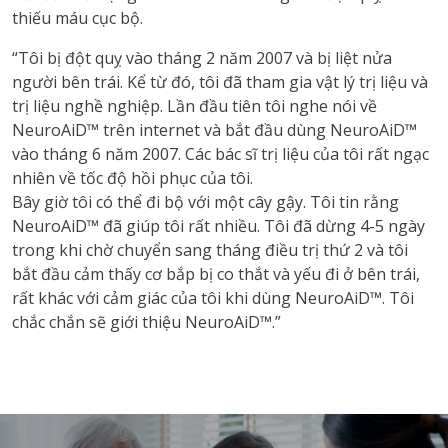
thiếu máu cục bộ.
“Tôi bị đột quỵ vào tháng 2 năm 2007 và bị liệt nửa
người bên trái. Kể từ đó, tôi đã tham gia vật lý trị liệu và
trị liệu nghề nghiệp. Lần đầu tiên tôi nghe nói về
NeuroAiD™ trên internet và bắt đầu dùng NeuroAiD™
vào tháng 6 năm 2007. Các bác sĩ trị liệu của tôi rất ngạc
nhiên về tốc độ hồi phục của tôi.
Bây giờ tôi có thể đi bộ với một cây gậy. Tôi tin rằng
NeuroAiD™ đã giúp tôi rất nhiều. Tôi đã dừng 4-5 ngày
trong khi chờ chuyển sang tháng điều trị thứ 2 và tôi
bắt đầu cảm thấy cơ bắp bị co thắt và yếu đi ở bên trái,
rất khác với cảm giác của tôi khi dùng NeuroAiD™. Tôi
chắc chắn sẽ giới thiệu NeuroAiD™.”
vnd77